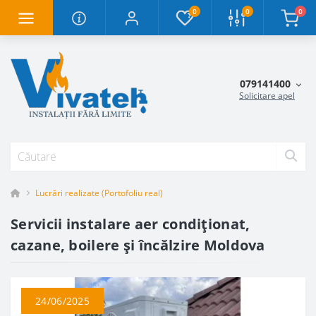
0
0
0
079141400
Solicitare apel
Lucrări realizate (Portofoliu real)
Servicii instalare aer condiționat,
cazane, boilere și încălzire Moldova
24/06/2025