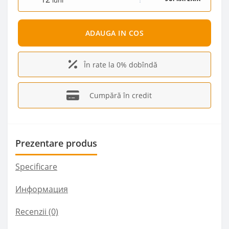
luni
ADAUGA IN COS
În rate la 0% dobîndă
Cumpără în credit
Prezentare produs
Specificare
Информация
Recenzii (0)