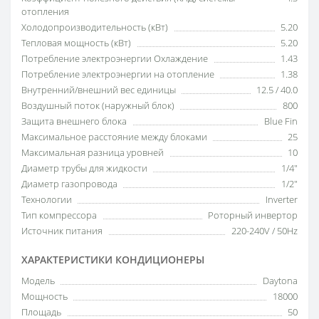
отопления
Холодопроизводительность (кВт)
5.20
Тепловая мощность (кВт)
5.20
Потребление электроэнергии Охлаждение
1.43
Потребление электроэнергии на отопление
1.38
Внутренний/внешний вес единицы
12.5 / 40.0
Воздушный поток (наружный блок)
800
Защита внешнего блока
Blue Fin
Максимальное расстояние между блоками
25
Максимальная разница уровней
10
Диаметр трубы для жидкости
1/4"
Диаметр газопровода
1/2"
Технологии
Inverter
Тип компрессора
Роторный инвертор
Источник питания
220-240V / 50Hz
ХАРАКТЕРИСТИКИ КОНДИЦИОНЕРЫ
Модель
Daytona
Мощность
18000
Площадь
50