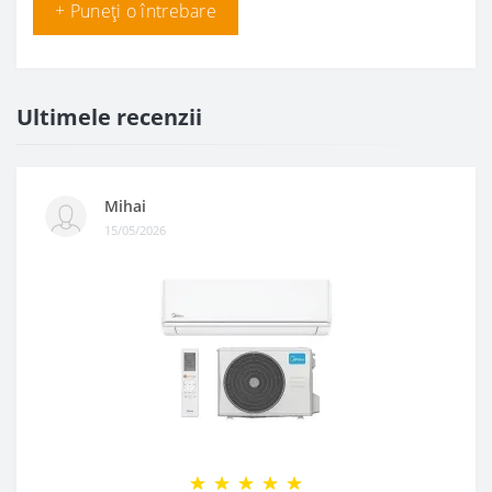
+ Puneți o întrebare
Ultimele recenzii
Mihai
15/05/2026