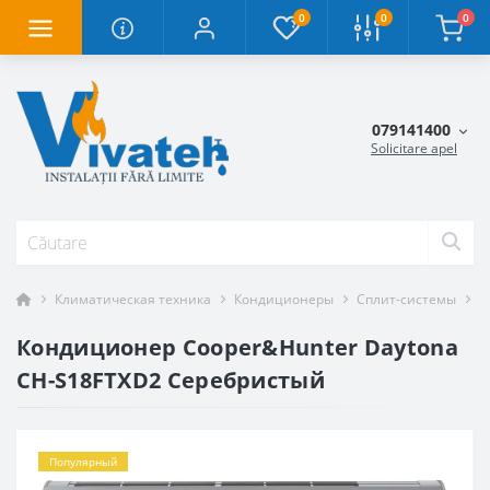
0
0
0
079141400
Solicitare apel
Климатическая техника
Кондиционеры
Сплит-системы
К
Кондиционер Cooper&Hunter Daytona
CH-S18FTXD2 Серебристый
Популярный