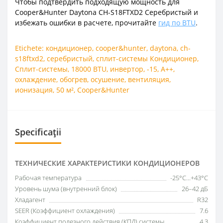
Чтобы подтвердить подходящую мощность для
Cooper&Hunter Daytona CH-S18FTXD2 Серебристый и
избежать ошибки в расчете, прочитайте
гид по BTU
.
Etichete:
кондиционер
,
cooper&hunter
,
daytona
,
ch-
s18ftxd2
,
серебристый
,
сплит-системы Кондиционер
,
Сплит-системы
,
18000 BTU
,
инвертор
,
-15
,
A++
,
охлаждение
,
обогрев
,
осушение
,
вентиляция
,
ионизация
,
50 м²
,
Cooper&Hunter
Specificații
ТЕХНИЧЕСКИЕ ХАРАКТЕРИСТИКИ КОНДИЦИОНЕРОВ
Рабочая температура
-25°C...+43°C
Уровень шума (внутренний блок)
26–42 дБ
Хладагент
R32
SEER (Коэффициент охлаждения)
7.6
Коэффициент полезного действия (КПД) системы
4.3