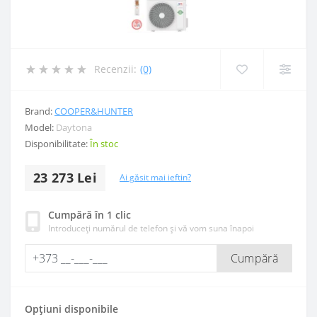
Recenzii:
(0)
Brand:
COOPER&HUNTER
Model:
Daytona
Disponibilitate:
În stoc
23 273 Lei
Ai găsit mai ieftin?
Cumpără în 1 clic
Introduceți numărul de telefon și vă vom suna înapoi
Cumpără
Opțiuni disponibile