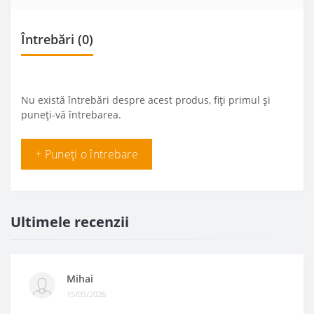
Întrebări
(0)
Nu există întrebări despre acest produs, fiți primul și
puneți-vă întrebarea.
+ Puneți o întrebare
Ultimele recenzii
Mihai
15/05/2026