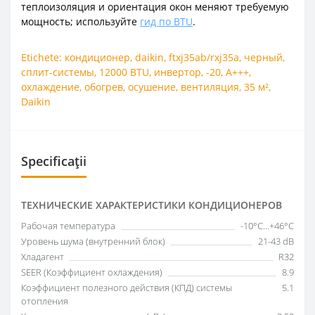
теплоизоляция и ориентация окон меняют требуемую
мощность; используйте
гид по BTU
.
Etichete:
кондиционер
,
daikin
,
ftxj35ab/rxj35a
,
черный
,
сплит-системы
,
12000 BTU
,
инвертор
,
-20
,
A+++
,
охлаждение
,
обогрев
,
осушение
,
вентиляция
,
35 м²
,
Daikin
Specificații
ТЕХНИЧЕСКИЕ ХАРАКТЕРИСТИКИ КОНДИЦИОНЕРОВ
Рабочая температура
-10°C...+46°C
Уровень шума (внутренний блок)
21-43 dB
Хладагент
R32
SEER (Коэффициент охлаждения)
8.9
Коэффициент полезного действия (КПД) системы
5.1
отопления