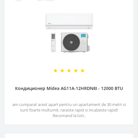
Кондиционер Midea AG11A-12HRDN8I - 12000 BTU
am cumparat acest apart pentru un apartament de 30 metri si
sunt foarte multumit, raceste rapid si incalzeste rapid!
Recomand la toti..