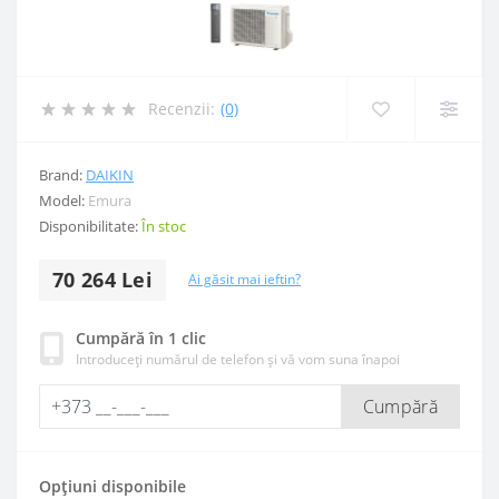
Recenzii:
(0)
Brand:
DAIKIN
Model:
Emura
Disponibilitate:
În stoc
70 264 Lei
Ai găsit mai ieftin?
Cumpără în 1 clic
Introduceți numărul de telefon și vă vom suna înapoi
Cumpără
Opțiuni disponibile