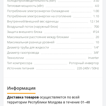
Холодопроизводительность (кВт)
3.50
Тепловая мощность (кВт)
4.0
Потребление электроэнергии Охлаждение
1.00
Потребление электроэнергии на отопление
1.10
Внутренний/внешний вес единицы
12 / 34
Воздушный поток (наружный блок)
700
Защита внешнего блока
IP24
Максимальное расстояние между блоками
20
Максимальная разница уровней
10
Диаметр трубы для жидкости
1/4”
Диаметр газопровода
3/8”
Технологии
Inverter
Тип компрессора
Роторный инвертор
Источник питания
220-240V / 50Hz
Информация
Доставка товаров
осуществляется по всей
территории Республики Молдова в течение 01–48