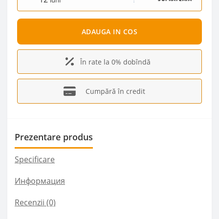
luni
ADAUGA IN COS
În rate la 0% dobîndă
Cumpără în credit
Prezentare produs
Specificare
Информация
Recenzii (0)