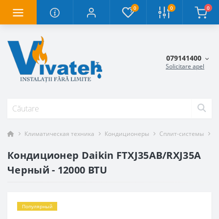
0
0
0
079141400
Solicitare apel
Климатическая техника
Кондиционеры
Сплит-системы
К
Кондиционер Daikin FTXJ35AB/RXJ35A
Черный - 12000 BTU
Популярный