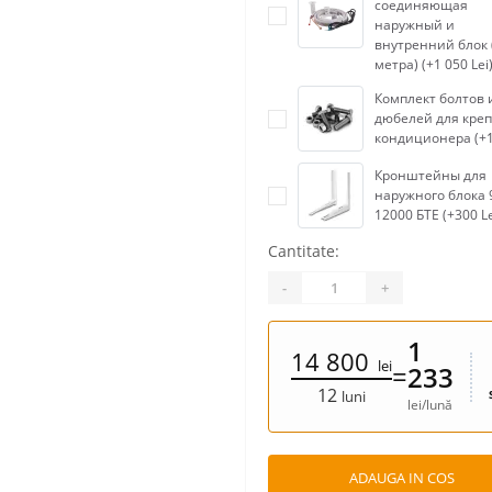
соединяющая
наружный и
внутренний блок 
метра) (+1 050 Lei
Комплект болтов 
дюбелей для кре
кондиционера (+1
Кронштейны для
наружного блока 
12000 БТЕ (+300 Le
Cantitate:
-
+
1
14 800
lei
=
233
12
luni
lei/lună
ADAUGA IN COS