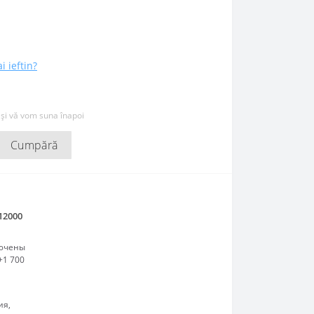
i ieftin?
 și vă vom suna înapoi
Cumpără
12000
лючены
+1 700
ия,