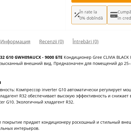
În rate la
Cumpă
0% dobîndă
în cred
Информация
Recenzii (0)
Întrebări
(0)
R32 G10 GWH09AUCX - 9000 БТЕ
Кондиционер Gree CLIVIA BLACK 
изысканный внешний вид. Предназначен для помещений до 25–3
я
тивность: Компрессор inverter G10 автоматически регулирует м
Хладагент R32 обеспечивает высокую эффективность и снижает 
r G10. Экологичный хладагент R32.
е покрытие придает кондиционеру роскошный и стильный внеш
льных интерьеров.