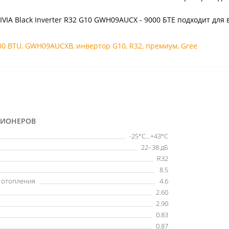
IVIA Black Inverter R32 G10 GWH09AUCX - 9000 БТЕ подходит дл
00 BTU
,
GWH09AUCXB
,
инвертор G10
,
R32
,
премиум
,
Gree
ЦИОНЕРОВ
-25°C...+43°C
22–38 дБ
R32
8.5
ы отопления
4.6
2.60
2.90
0.83
0.87