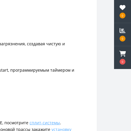
0
0
загрязнения, создавая чистую и
0
start, программируемым таймером и
ТЕ, посмотрите
сплит-системы
.
реоновой трассы закажите
установку