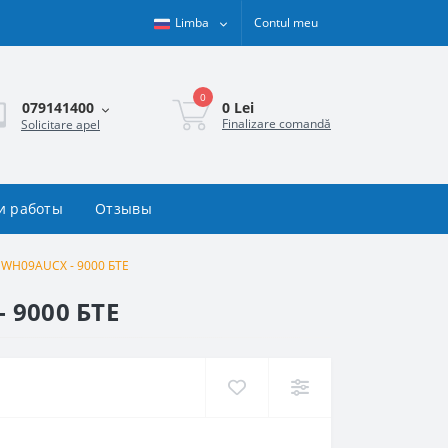
Limba
Contul meu
0
0 Lei
079141400
Finalizare comandă
Solicitare apel
и работы
Отзывы
 GWH09AUCX - 9000 БТЕ
 9000 БТЕ