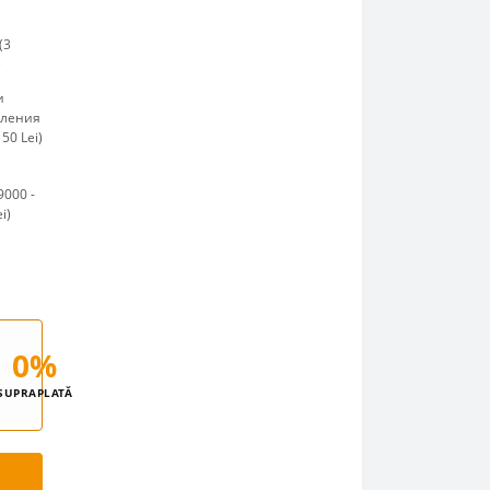
(3
)
и
пления
50 Lei)
9000 -
i)
0%
SUPRAPLATĂ