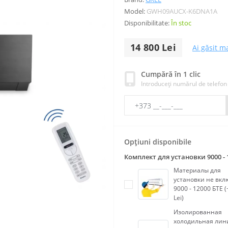
Model:
GWH09AUCX-K6DNA1A
Disponibilitate:
În stoc
14 800 Lei
Ai găsit ma
Cumpără în 1 clic
Introduceți numărul de telefon
Opțiuni disponibile
Комплект для установки 9000 - 
Материалы для
установки не вк
9000 - 12000 БТЕ (
Lei)
Изолированная
холодильная лин