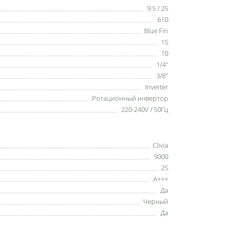
9.5 / 25
610
Blue Fin
15
10
1/4"
3/8"
Inverter
Ротационный инвертор
220-240V / 50Гц
Clivia
9000
25
A+++
Да
Черный
Да