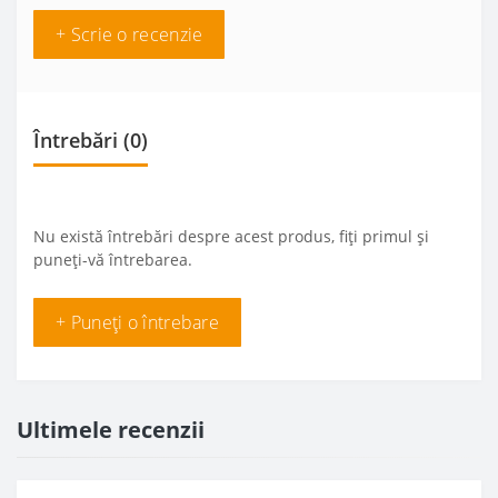
+ Scrie o recenzie
Întrebări
(0)
Nu există întrebări despre acest produs, fiți primul și
puneți-vă întrebarea.
+ Puneți o întrebare
Ultimele recenzii