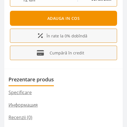
luni
ADAUGA IN COS
În rate la 0% dobîndă
Cumpără în credit
Prezentare produs
Specificare
Информация
Recenzii (0)