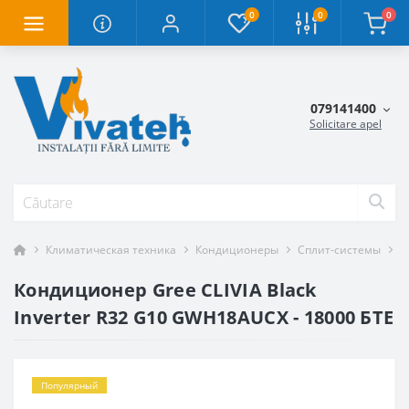
0
0
0
079141400
Solicitare apel
Климатическая техника
Кондиционеры
Сплит-системы
К
Кондиционер Gree CLIVIA Black
Inverter R32 G10 GWH18AUCX - 18000 БТЕ
Популярный