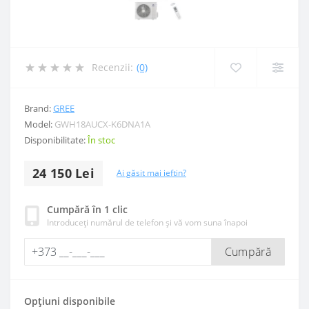
Recenzii:
(0)
Brand:
GREE
Model:
GWH18AUCX-K6DNA1A
Disponibilitate:
În stoc
24 150 Lei
Ai găsit mai ieftin?
Cumpără în 1 clic
Introduceți numărul de telefon și vă vom suna înapoi
Cumpără
Opțiuni disponibile