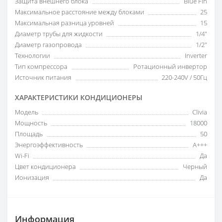
Защита внешнего блока
Blue Fin
Максимальное расстояние между блоками
25
Максимальная разница уровней
15
Диаметр трубы для жидкости
1/4"
Диаметр газопровода
1/2"
Технологии
Inverter
Тип компрессора
Ротационный инвертор
Источник питания
220-240V / 50Гц
ХАРАКТЕРИСТИКИ КОНДИЦИОНЕРЫ
Модель
Clivia
Мощность
18000
Площадь
50
Энергоэффективность
A+++
Wi-Fi
Да
Цвет кондиционера
Черный
Ионизация
Да
Информация