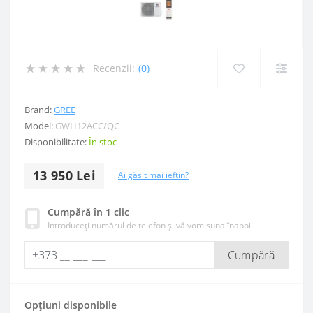
Recenzii:
(0)
Brand:
GREE
Model:
GWH12ACC/QC
Disponibilitate:
În stoc
13 950 Lei
Ai găsit mai ieftin?
Cumpără în 1 clic
Introduceți numărul de telefon și vă vom suna înapoi
Cumpără
Opțiuni disponibile