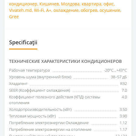
кондиционер
,
Кишинев
,
Молдова
,
квартира
,
офис
,
Vivateh.md
,
Wi-Fi
,
A+
,
охлаждение
,
обогрев
,
осушение
,
Gree
Specificații
ТЕХНИЧЕСКИЕ ХАРАКТЕРИСТИКИ КОНДИЦИОНЕРОВ
Рабочая температура
-20°C...+43°C
Уровень шума (внутренний блок)
38–57 дБ
Хладагент
R32
SEER (Коэффициент охлаждения)
7.0
Коэффициент полезного действия (КПД) системы
4.0
отопления
Холодопроизводительность (кВт)
3.50
Тепловая мощность (кВт)
3.90
Потребление электроэнергии Охлаждение
1.12
Потребление электроэнергии на отопление
1.17
Внутренний/внешний вес единицы
13 / 34