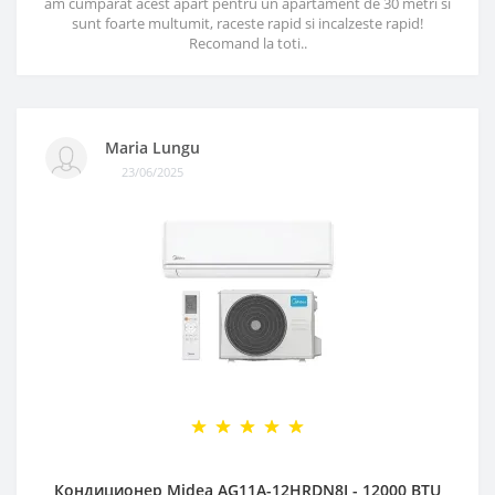
am cumparat acest apart pentru un apartament de 30 metri si
sunt foarte multumit, raceste rapid si incalzeste rapid!
Recomand la toti..
Maria Lungu
23/06/2025
Кондиционер Midea AG11A-12HRDN8I - 12000 BTU