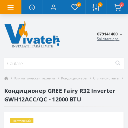
0
0
0
079141400
Solicitare apel
Климатическая техника
Кондиционеры
Сплит-системы
К
Кондиционер GREE Fairy R32 Inverter
GWH12ACC/QC - 12000 BTU
Популярный