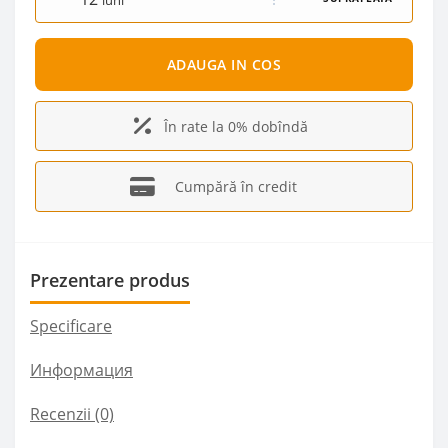
luni
ADAUGA IN COS
În rate la 0% dobîndă
Cumpără în credit
Prezentare produs
Specificare
Информация
Recenzii (0)