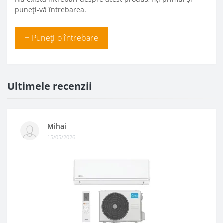
puneți-vă întrebarea.
+ Puneți o întrebare
Ultimele recenzii
Mihai
15/05/2026