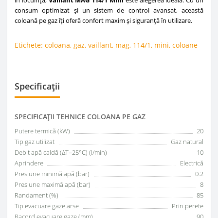
consum optimizat și un sistem de control avansat, această
coloană pe gaz îți oferă confort maxim și siguranță în utilizare.
Etichete:
coloana
,
gaz
,
vaillant
,
mag
,
114/1
,
mini
,
coloane
Specificații
SPECIFICAŢII TEHNICE COLOANA PE GAZ
Putere termică (kW)
20
Tip gaz utilizat
Gaz natural
Debit apă caldă (ΔT=25°C) (l/min)
10
Aprindere
Electrică
Presiune minimă apă (bar)
0.2
Presiune maximă apă (bar)
8
Randament (%)
85
Tip evacuare gaze arse
Prin perete
Racord evacuare gaze (mm)
90