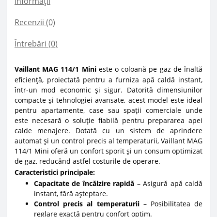
Informații
Recenzii (0)
Întrebări
(0)
Vaillant MAG 114/1 Mini
este o coloană pe gaz de înaltă
eficiență, proiectată pentru a furniza apă caldă instant,
într-un mod economic și sigur. Datorită dimensiunilor
compacte și tehnologiei avansate, acest model este ideal
pentru apartamente, case sau spații comerciale unde
este necesară o soluție fiabilă pentru prepararea apei
calde menajere.
Dotată cu un sistem de aprindere
automat și un control precis al temperaturii, Vaillant MAG
114/1 Mini oferă un confort sporit și un consum optimizat
de gaz, reducând astfel costurile de operare.
Caracteristici principale:
Capacitate de încălzire rapidă
– Asigură apă caldă
instant, fără așteptare.
Control precis al temperaturii –
Posibilitatea de
reglare exactă pentru confort optim.