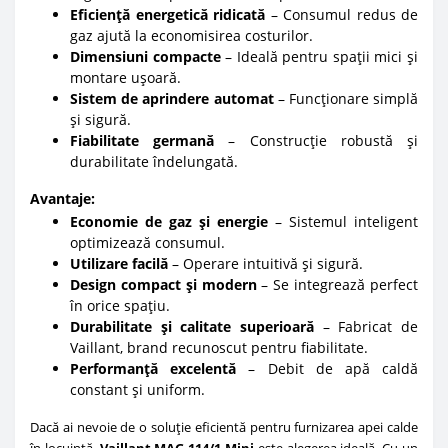
Eficiență energetică ridicată
– Consumul redus de
gaz ajută la economisirea costurilor.
Dimensiuni compacte
– Ideală pentru spații mici și
montare ușoară.
Sistem de aprindere automat
– Funcționare simplă
și sigură.
Fiabilitate germană
– Construcție robustă și
durabilitate îndelungată.
Avantaje:
Economie de gaz și energie
– Sistemul inteligent
optimizează consumul.
Utilizare facilă
– Operare intuitivă și sigură.
Design compact și modern
– Se integrează perfect
în orice spațiu.
Durabilitate și calitate superioară
– Fabricat de
Vaillant, brand recunoscut pentru fiabilitate.
Performanță excelentă
– Debit de apă caldă
constant și uniform.
Dacă ai nevoie de o soluție eficientă pentru furnizarea apei calde
în locuință,
Vaillant MAG 114/1 Mini
este alegerea ideală. Cu un