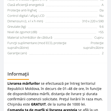
Clasă eficiență energetică
A
Protecție anti-îngheț
Da
Control digital / afișaj LCD
Nu
Dimensiuni (L x l x h mm)
310 x 220 x 590
Greutate (kg)
9.6
Nivel de zgomot (dB)
<55
Material schimbător de căldură
Cupru
Funcții suplimentare (mod ECO, protecție
Protecție
supraîncălzire)
supraîncălzire
Garanție (ani)
2
Informații
Livrarea mărfurilor
se efectuează pe întreg teritoriul
Republicii Moldova, în decurs de 01–48 de ore, în funcție
de disponibilitatea mărfii, distanța de livrare și durata
confirmării comenzii solicitate. Prețul livrării în raza mun.
Chișinău este
GRATUIT
, de la suma de 1000 lei.
Comanda ta de marfă și livrarea acesteia
se află la un