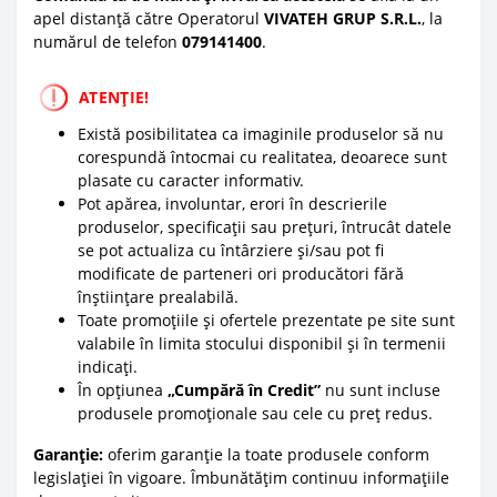
apel distanță către Operatorul
VIVATEH GRUP S.R.L.
, la
numărul de telefon
0
79141400
.
ATENȚIE!
Există posibilitatea ca imaginile produselor să nu
corespundă întocmai cu realitatea, deoarece sunt
plasate cu caracter informativ.
Pot apărea, involuntar, erori în descrierile
produselor, specificații sau prețuri, întrucât datele
se pot actualiza cu întârziere și/sau pot fi
modificate de parteneri ori producători fără
înștiințare prealabilă.
Toate promoțiile și ofertele prezentate pe site sunt
valabile în limita stocului disponibil și în termenii
indicați.
În opțiunea
„Cumpără în Credit”
nu sunt incluse
produsele promoționale sau cele cu preț redus.
Garanție:
oferim garanție la toate produsele conform
legislației în vigoare. Îmbunătățim continuu informațiile