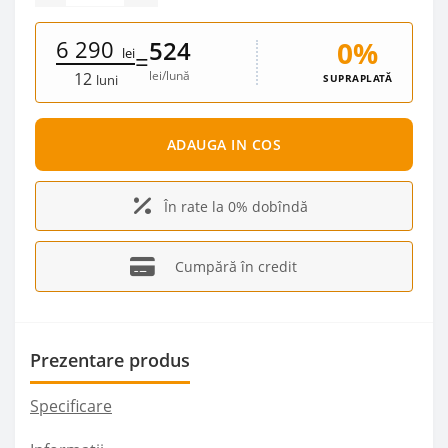
6 290
0%
524
lei
=
lei/lună
12
SUPRAPLATĂ
luni
ADAUGA IN COS
În rate la 0% dobîndă
Cumpără în credit
Prezentare produs
Specificare