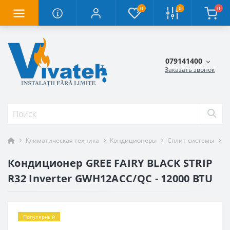
0
0
0
079141400
Заказать звонок
Климатическая техника
Кондиционеры
Сплит-системы
К
Кондиционер GREE FAIRY BLACK STRIP
R32 Inverter GWH12ACC/QC - 12000 BTU
Популярный