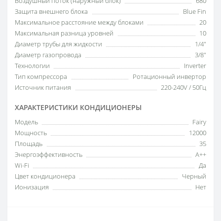
Воздушный поток (наружный блок)
680
Защита внешнего блока
Blue Fin
Максимальное расстояние между блоками
20
Максимальная разница уровней
10
Диаметр трубы для жидкости
1/4"
Диаметр газопровода
3/8"
Технологии
Inverter
Тип компрессора
Ротационный инвертор
Источник питания
220-240V / 50Гц
ХАРАКТЕРИСТИКИ КОНДИЦИОНЕРЫ
Модель
Fairy
Мощность
12000
Площадь
35
Энергоэффективность
A++
Wi-Fi
Да
Цвет кондиционера
Черный
Ионизация
Нет