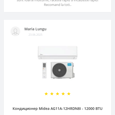
sunt foarte multumit, raceste rapid si incalzeste rapid!
Recomand la toti..
Maria Lungu
23.06.2025
Кондиционер Midea AG11A-12HRDN8I - 12000 BTU