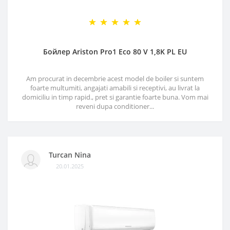
Бойлер Ariston Pro1 Eco 80 V 1,8K PL EU
Am procurat in decembrie acest model de boiler si suntem
foarte multumiti, angajati amabili si receptivi, au livrat la
domiciliu in timp rapid., pret si garantie foarte buna. Vom mai
reveni dupa conditioner...
Turcan Nina
20.01.2025