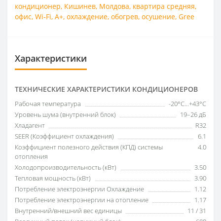
кондиционер
,
Кишинев
,
Молдова
,
квартира средняя
,
офис
,
Wi‑Fi
,
A+
,
охлаждение
,
обогрев
,
осушение
,
Gree
Характеристики
ТЕХНИЧЕСКИЕ ХАРАКТЕРИСТИКИ КОНДИЦИОНЕРОВ
Рабочая температура
-20°C...+43°C
Уровень шума (внутренний блок)
19–26 дБ
Хладагент
R32
SEER (Коэффициент охлаждения)
6.1
Коэффициент полезного действия (КПД) системы
4.0
отопления
Холодопроизводительность (кВт)
3.50
Тепловая мощность (кВт)
3.90
Потребление электроэнергии Охлаждение
1.12
Потребление электроэнергии на отопление
1.17
Внутренний/внешний вес единицы
11 / 31