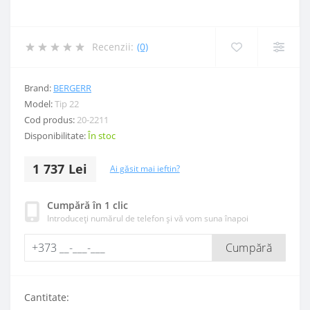
Recenzii:
(0)
Brand:
BERGERR
Model:
Tip 22
Cod produs:
20-2211
Disponibilitate:
În stoc
1 737 Lei
Ai găsit mai ieftin?
Cumpără în 1 clic
Introduceți numărul de telefon și vă vom suna înapoi
Cumpără
Cantitate: