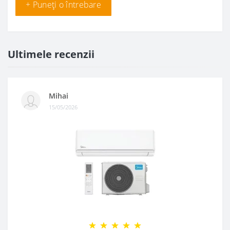
+ Puneți o întrebare
Ultimele recenzii
Mihai
15/05/2026