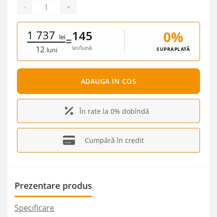
-
+
1 737
0%
145
lei
=
lei/lună
12
SUPRAPLATĂ
luni
ADAUGA IN COS
În rate la 0% dobîndă
Cumpără în credit
Prezentare produs
Specificare