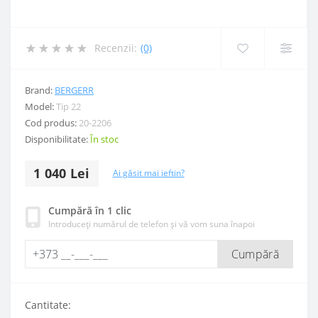
Recenzii:
(0)
Brand:
BERGERR
Model:
Tip 22
Cod produs:
20-2206
Disponibilitate:
În stoc
1 040 Lei
Ai găsit mai ieftin?
Cumpără în 1 clic
Introduceți numărul de telefon și vă vom suna înapoi
Cumpără
Cantitate: