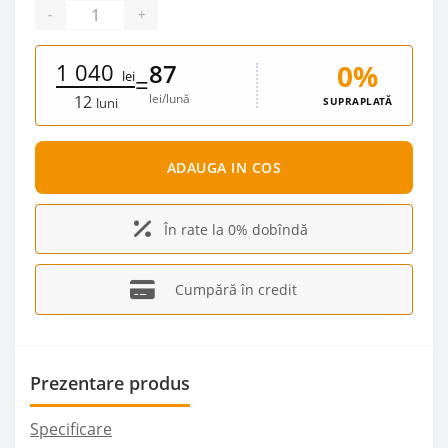
-
+
1 040
0%
87
lei
=
lei/lună
12
SUPRAPLATĂ
luni
ADAUGA IN COS
În rate la 0% dobîndă
Cumpără în credit
Prezentare produs
Specificare