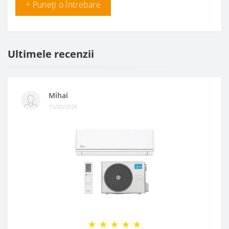
+ Puneți o întrebare
Ultimele recenzii
Mihai
15/05/2026