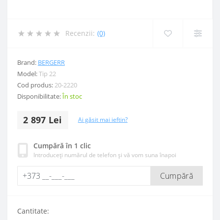
Recenzii:
(0)
Brand:
BERGERR
Model:
Tip 22
Cod produs:
20-2220
Disponibilitate:
În stoc
2 897 Lei
Ai găsit mai ieftin?
Cumpără în 1 clic
Introduceți numărul de telefon și vă vom suna înapoi
Cumpără
Cantitate: