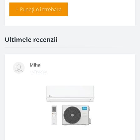
+ Puneți o întrebare
Ultimele recenzii
Mihai
15/05/2026