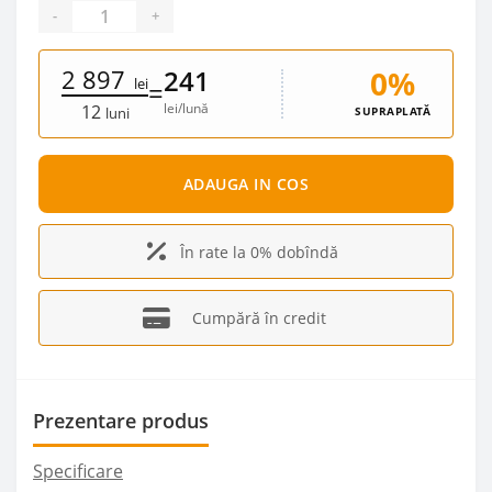
-
+
2 897
0%
241
lei
=
lei/lună
12
SUPRAPLATĂ
luni
ADAUGA IN COS
În rate la 0% dobîndă
Cumpără în credit
Prezentare produs
Specificare