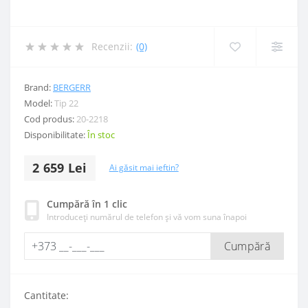
Recenzii:
(0)
Brand:
BERGERR
Model:
Tip 22
Cod produs:
20-2218
Disponibilitate:
În stoc
2 659 Lei
Ai găsit mai ieftin?
Cumpără în 1 clic
Introduceți numărul de telefon și vă vom suna înapoi
Cumpără
Cantitate: