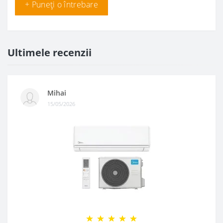
+ Puneți o întrebare
Ultimele recenzii
Mihai
15/05/2026