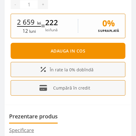
-
+
2 659
0%
222
lei
=
lei/lună
12
SUPRAPLATĂ
luni
ADAUGA IN COS
În rate la 0% dobîndă
Cumpără în credit
Prezentare produs
Specificare