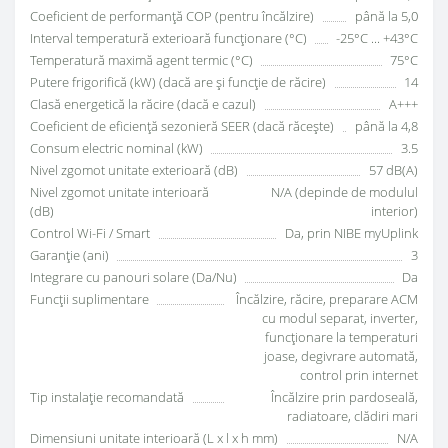
Coeficient de performanță COP (pentru încălzire)
până la 5,0
Interval temperatură exterioară funcționare (°C)
-25°C ... +43°C
Temperatură maximă agent termic (°C)
75°C
Putere frigorifică (kW) (dacă are și funcție de răcire)
14
Clasă energetică la răcire (dacă e cazul)
A+++
Coeficient de eficiență sezonieră SEER (dacă răcește)
până la 4,8
Consum electric nominal (kW)
3.5
Nivel zgomot unitate exterioară (dB)
57 dB(A)
Nivel zgomot unitate interioară
N/A (depinde de modulul
(dB)
interior)
Control Wi-Fi / Smart
Da, prin NIBE myUplink
Garanție (ani)
3
Integrare cu panouri solare (Da/Nu)
Da
Funcții suplimentare
Încălzire, răcire, preparare ACM
cu modul separat, inverter,
funcționare la temperaturi
joase, degivrare automată,
control prin internet
Tip instalație recomandată
Încălzire prin pardoseală,
radiatoare, clădiri mari
Dimensiuni unitate interioară (L x l x h mm)
N/A