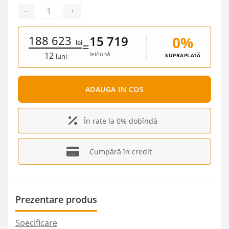
-
+
188 623
0%
15 719
lei
=
lei/lună
12
SUPRAPLATĂ
luni
ADAUGA IN COS
În rate la 0% dobîndă
Cumpără în credit
Prezentare produs
Specificare