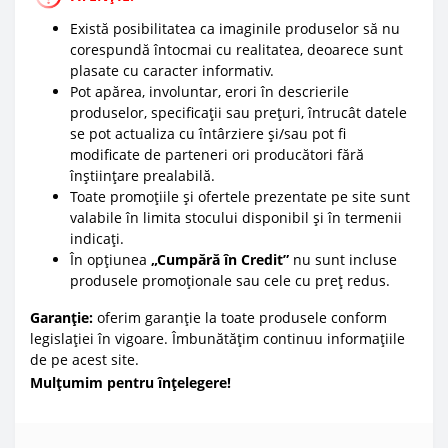
Există posibilitatea ca imaginile produselor să nu
corespundă întocmai cu realitatea, deoarece sunt
plasate cu caracter informativ.
Pot apărea, involuntar, erori în descrierile
produselor, specificații sau prețuri, întrucât datele
se pot actualiza cu întârziere și/sau pot fi
modificate de parteneri ori producători fără
înștiințare prealabilă.
Toate promoțiile și ofertele prezentate pe site sunt
valabile în limita stocului disponibil și în termenii
indicați.
În opțiunea
„Cumpără în Credit”
nu sunt incluse
produsele promoționale sau cele cu preț redus.
Garanție:
oferim garanție la toate produsele conform
legislației în vigoare. Îmbunătățim continuu informațiile
de pe acest site.
Mulțumim pentru înțelegere!