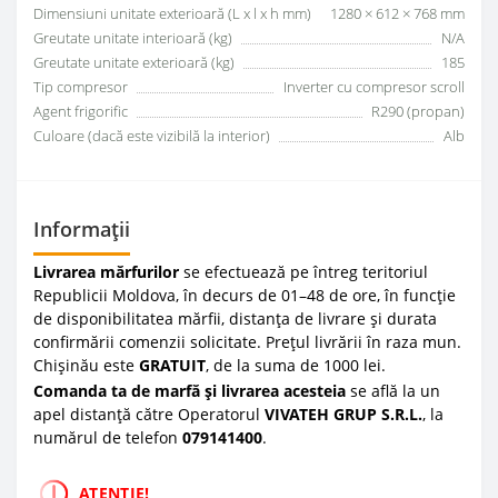
Dimensiuni unitate exterioară (L x l x h mm)
1280 × 612 × 768 mm
Greutate unitate interioară (kg)
N/A
Greutate unitate exterioară (kg)
185
Tip compresor
Inverter cu compresor scroll
Agent frigorific
R290 (propan)
Culoare (dacă este vizibilă la interior)
Alb
Informații
Livrarea mărfurilor
se efectuează pe întreg teritoriul
Republicii Moldova, în decurs de 01–48 de ore, în funcție
de disponibilitatea mărfii, distanța de livrare și durata
confirmării comenzii solicitate. Prețul livrării în raza mun.
Chișinău este
GRATUIT
, de la suma de 1000 lei.
Comanda ta de marfă și livrarea acesteia
se află la un
apel distanță către Operatorul
VIVATEH GRUP S.R.L.
, la
numărul de telefon
0
79141400
.
ATENȚIE!