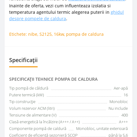
Inainte de oferta, vezi cum influenteaza izolatia si
temperatura agentului termic alegerea puterii in
ghidul
despre pompele de caldura
.
Etichete:
nibe
,
S2125
,
16kw
,
pompa de caldura
Specificații
SPECIFICAŢII TEHNICE POMPA DE CALDURA
Tip pompă de căldură
Aer-apă
Putere termică (kW)
16
Tip construcție
Monobloc
Volum rezervor ACM (litri)
Nu include
Tensiune de alimentare (V)
400
Clasă energetică la încălzire (A+++ / A++)
A+++
Componente pompă de caldură
Monobloc, unitate exterioară
Coeficient de eficiență sezonieră SCOP
până la 5,6