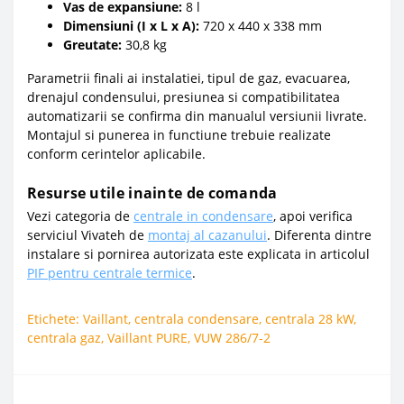
Vas de expansiune:
8 l
Dimensiuni (I x L x A):
720 x 440 x 338 mm
Greutate:
30,8 kg
Parametrii finali ai instalatiei, tipul de gaz, evacuarea,
drenajul condensului, presiunea si compatibilitatea
automatizarii se confirma din manualul versiunii livrate.
Montajul si punerea in functiune trebuie realizate
conform cerintelor aplicabile.
Resurse utile inainte de comanda
Vezi categoria de
centrale in condensare
, apoi verifica
serviciul Vivateh de
montaj al cazanului
. Diferenta dintre
instalare si pornirea autorizata este explicata in articolul
PIF pentru centrale termice
.
Etichete:
Vaillant
,
centrala condensare
,
centrala 28 kW
,
centrala gaz
,
Vaillant PURE
,
VUW 286/7-2