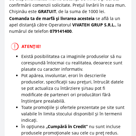
confirmării comenzii solicitate. Prețul livrării în raza mun.
Chișinău este
GRATUIT
, de la suma de 1000 lei.
Comanda ta de marfă și livrarea acesteia
se află la un
apel distanță către Operatorul
VIVATEH GRUP S.R.L.
, la
numărul de telefon
0
79141400
.
ATENȚIE!
Există posibilitatea ca imaginile produselor să nu
corespundă întocmai cu realitatea, deoarece sunt
plasate cu caracter informativ.
Pot apărea, involuntar, erori în descrierile
produselor, specificații sau prețuri, întrucât datele
se pot actualiza cu întârziere și/sau pot fi
modificate de parteneri ori producători fără
înștiințare prealabilă.
Toate promoțiile și ofertele prezentate pe site sunt
valabile în limita stocului disponibil și în termenii
indicați.
În opțiunea
„Cumpără în Credit”
nu sunt incluse
produsele promoționale sau cele cu preț redus.