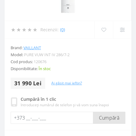
Recenzii:
(0)
Brand:
VAILLANT
Model:
PURE VUW INT IV 286/7-2
Cod produs:
120676
Disponibilitate:
În stoc
31 990 Lei
Ai găsit mai ieftin?
Cumpără în 1 clic
Introduceți numărul de telefon și vă vom suna înapoi
Cumpără