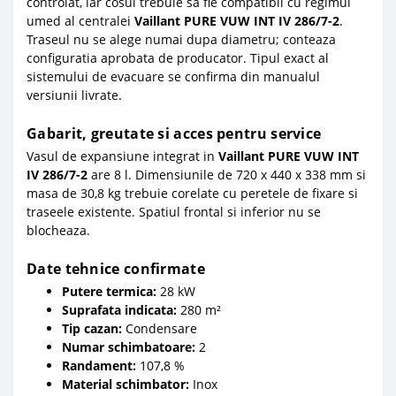
controlat, iar cosul trebuie sa fie compatibil cu regimul
umed al centralei
Vaillant PURE VUW INT IV 286/7-2
.
Traseul nu se alege numai dupa diametru; conteaza
configuratia aprobata de producator. Tipul exact al
sistemului de evacuare se confirma din manualul
versiunii livrate.
Gabarit, greutate si acces pentru service
Vasul de expansiune integrat in
Vaillant PURE VUW INT
IV 286/7-2
are 8 l. Dimensiunile de 720 x 440 x 338 mm si
masa de 30,8 kg trebuie corelate cu peretele de fixare si
traseele existente. Spatiul frontal si inferior nu se
blocheaza.
Date tehnice confirmate
Putere termica:
28 kW
Suprafata indicata:
280 m²
Tip cazan:
Condensare
Numar schimbatoare:
2
Randament:
107,8 %
Material schimbator:
Inox