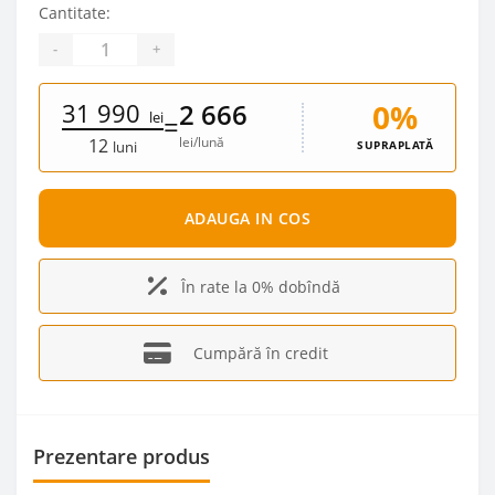
Cantitate:
-
+
31 990
0%
2 666
lei
=
lei/lună
12
SUPRAPLATĂ
luni
ADAUGA IN COS
În rate la 0% dobîndă
Cumpără în credit
Prezentare produs