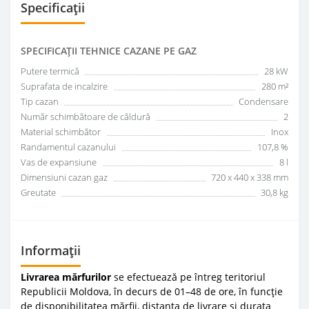
Specificații
SPECIFICAŢII TEHNICE CAZANE PE GAZ
Putere termică
28 kW
Suprafata de incalzire
280 m²
Tip cazan
Condensare
Număr schimbătoare de căldură
2
Material schimbător
Inox
Randamentul cazanului
107,8 %
Vas de expansiune
8 l
Dimensiuni cazan gaz
720 x 440 x 338 mm
Greutate
30,8 kg
Informații
Livrarea mărfurilor
se efectuează pe întreg teritoriul
Republicii Moldova, în decurs de 01–48 de ore, în funcție
de disponibilitatea mărfii, distanța de livrare și durata