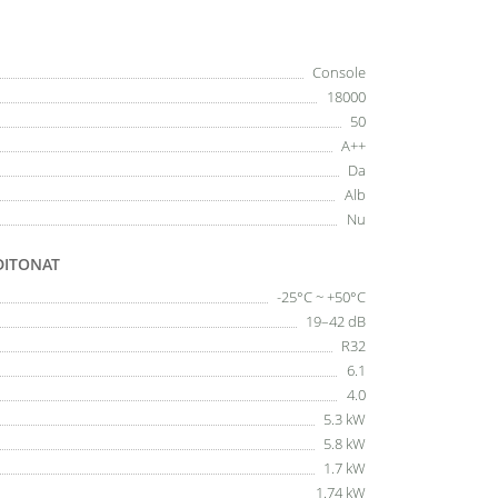
Console
18000
50
A++
Da
Alb
Nu
DITONAT
-25°C ~ +50°C
19–42 dB
R32
6.1
4.0
5.3 kW
5.8 kW
1.7 kW
1.74 kW