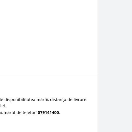
e disponibilitatea mărfii, distanța de livrare
lei.
 numărul de telefon
0
79141400
.