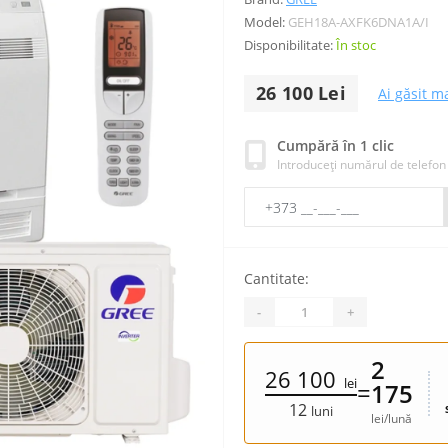
Model:
GEH18A-AXFK6DNA1A/I
Disponibilitate:
În stoc
26 100 Lei
Ai găsit ma
Cumpără în 1 clic
Introduceți numărul de telefon
Cantitate:
-
+
2
26 100
lei
=
175
12
luni
lei/lună