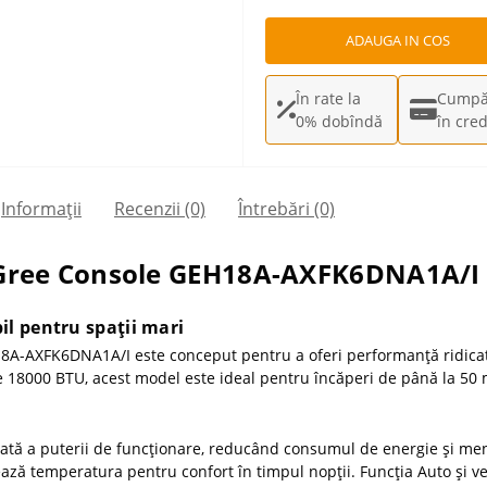
ADAUGA IN COS
În rate la
Cumpă
0% dobîndă
în cred
Informații
Recenzii (0)
Întrebări
(0)
ă Gree Console GEH18A-AXFK6DNA1A/I
il pentru spații mari
A-AXFK6DNA1A/I este conceput pentru a oferi performanță ridicată î
de 18000 BTU, acest model este ideal pentru încăperi de până la 50
ată a puterii de funcționare, reducând consumul de energie și me
ză temperatura pentru confort în timpul nopții. Funcția Auto și v