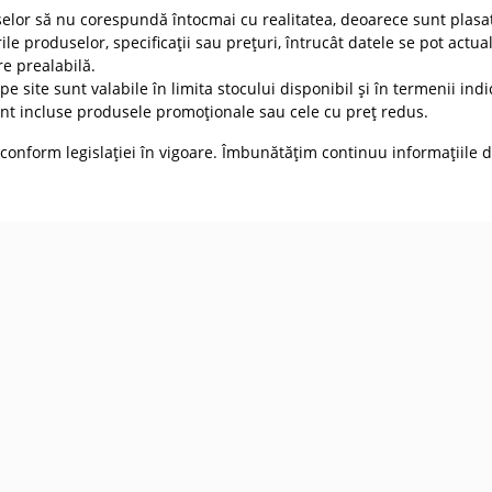
selor să nu corespundă întocmai cu realitatea, deoarece sunt plasat
ile produselor, specificații sau prețuri, întrucât datele se pot actua
re prealabilă.
e site sunt valabile în limita stocului disponibil și în termenii indic
t incluse produsele promoționale sau cele cu preț redus.
conform legislației în vigoare. Îmbunătățim continuu informațiile d