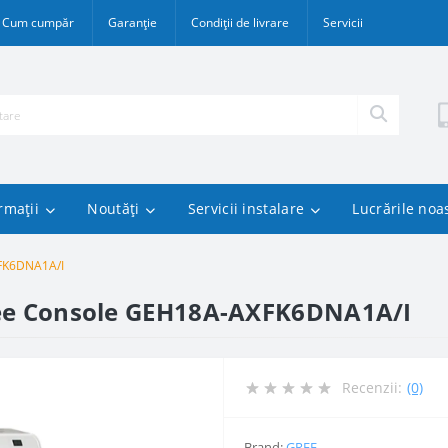
Cum cumpăr
Garanție
Condiții de livrare
Servicii
rmații
Noutăți
Servicii instalare
Lucrările noa
XFK6DNA1A/I
Gree Console GEH18A-AXFK6DNA1A/I
Recenzii:
(0)
Brand:
GREE