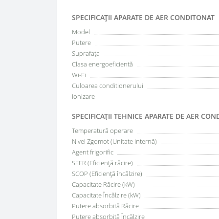
SPECIFICAŢII APARATE DE AER CONDITONAT
Model
Putere
Suprafața
Clasa energoeficientă
Wi-Fi
Culoarea conditionerului
Ionizare
SPECIFICAŢII TEHNICE APARATE DE AER CON
Temperatură operare
Nivel Zgomot (Unitate Internă)
Agent frigorific
SEER (Eficiență răcire)
SCOP (Eficiență încălzire)
Capacitate Răcire (kW)
Capacitate Încălzire (kW)
Putere absorbită Răcire
Putere absorbită Încălzire