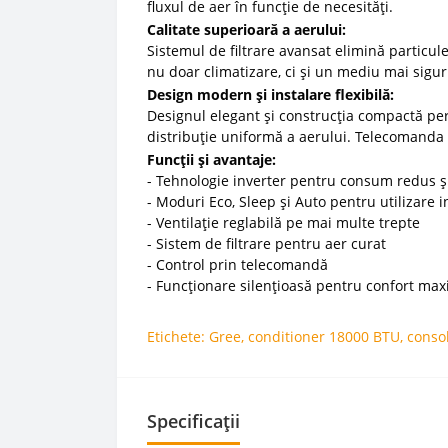
fluxul de aer în funcție de necesități.
Calitate superioară a aerului:
Sistemul de filtrare avansat elimină particule
nu doar climatizare, ci și un mediu mai sigur 
Design modern și instalare flexibilă:
Designul elegant și construcția compactă perm
distribuție uniformă a aerului. Telecomanda i
Funcții și avantaje:
- Tehnologie inverter pentru consum redus 
- Moduri Eco, Sleep și Auto pentru utilizare i
- Ventilație reglabilă pe mai multe trepte
- Sistem de filtrare pentru aer curat
- Control prin telecomandă
- Funcționare silențioasă pentru confort ma
Etichete:
Gree
,
conditioner 18000 BTU
,
conso
Specificații