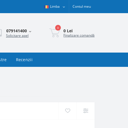
Limba
Contul meu
0
0 Lei
079141400
Finalizare comandă
Solicitare apel
stre
Recenzii