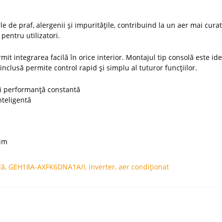
le de praf, alergenii și impuritățile, contribuind la un aer mai cur
pentru utilizatori.
it integrarea facilă în orice interior. Montajul tip consolă este ide
nclusă permite control rapid și simplu al tuturor funcțiilor.
și performanță constantă
nteligentă
xim
lă
,
GEH18A-AXFK6DNA1A/I
,
inverter
,
aer condiționat