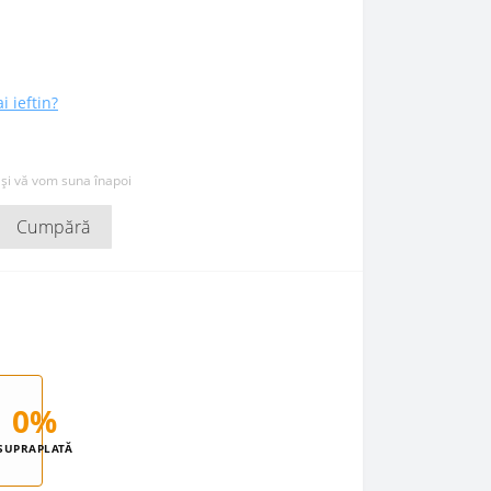
i ieftin?
 și vă vom suna înapoi
Cumpără
0%
SUPRAPLATĂ