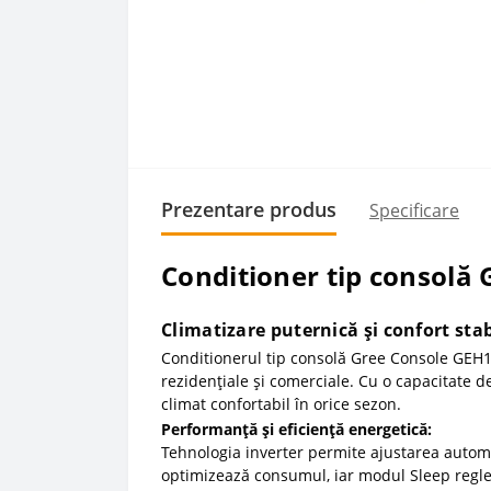
Prezentare produs
Specificare
Conditioner tip consol
Climatizare puternică și confort stab
Conditionerul tip consolă Gree Console GEH18
rezidențiale și comerciale. Cu o capacitate 
climat confortabil în orice sezon.
Performanță și eficiență energetică:
Tehnologia inverter permite ajustarea autom
optimizează consumul, iar modul Sleep reglea