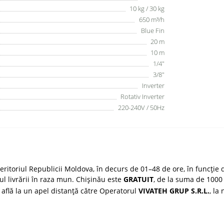
10 kg / 30 kg
650 m³/h
Blue Fin
20 m
10 m
1/4"
3/8"
Inverter
Rotativ Inverter
220-240V / 50Hz
ritoriul Republicii Moldova, în decurs de 01–48 de ore, în funcție d
țul livrării în raza mun. Chișinău este
GRATUIT
, de la suma de 1000 
 află la un apel distanță către Operatorul
VIVATEH GRUP S.R.L.
, la