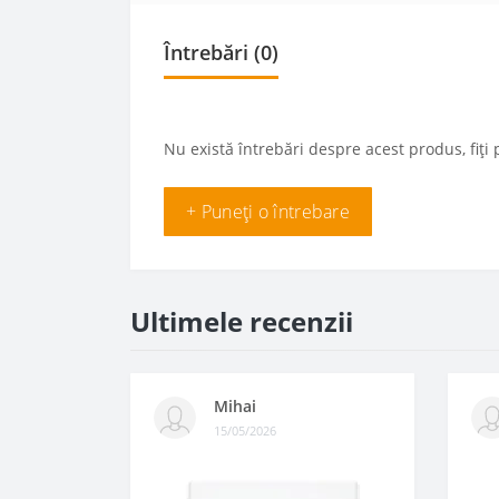
Întrebări
(0)
Nu există întrebări despre acest produs, fiți 
+ Puneți o întrebare
Ultimele recenzii
Mihai
15/05/2026