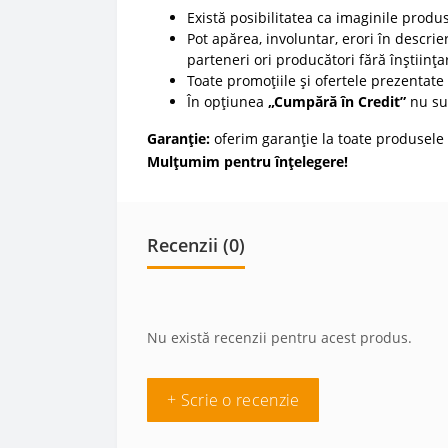
Există posibilitatea ca imaginile produ
Pot apărea, involuntar, erori în descrier
parteneri ori producători fără înștiința
Toate promoțiile și ofertele prezentate p
În opțiunea
„Cumpără în Credit”
nu sun
Garanție:
oferim garanție la toate produsele 
Mulțumim pentru înțelegere!
Recenzii (0)
Nu există recenzii pentru acest produs.
+ Scrie o recenzie