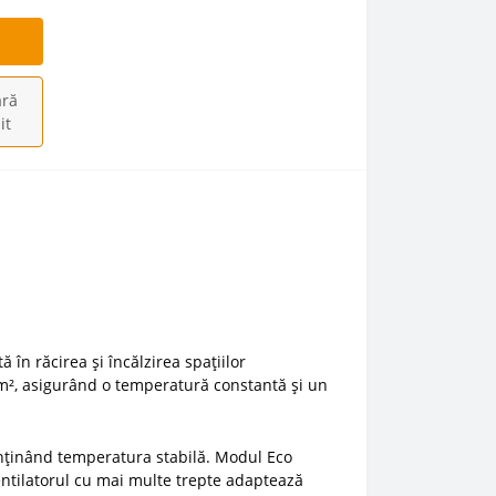
ră
it
n răcirea și încălzirea spațiilor
 m², asigurând o temperatură constantă și un
nținând temperatura stabilă. Modul Eco
entilatorul cu mai multe trepte adaptează