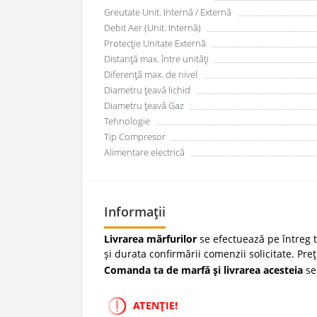
Greutate Unit. Internă / Externă
Debit Aer (Unit. Internă)
Protecție Unitate Externă
Distanță max. între unități
Diferență max. de nivel
Diametru țeavă lichid
Diametru țeavă Gaz
Tehnologie
Tip Compresor
Alimentare electrică
Informații
Livrarea mărfurilor
se efectuează pe întreg te
și durata confirmării comenzii solicitate. Pre
Comanda ta de marfă și livrarea acesteia
se
ATENȚIE!