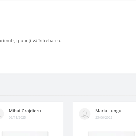
primul și puneți-vă întrebarea.
Mihai Grajdieru
Maria Lungu
06/11/2025
23/06/2025