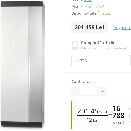
Model:
Model AMS
Disponibilitate:
În stoc
201 458 Lei
Ai găsit 
Cumpără în 1 clic
Introduceți numărul de telefon
Cantitate:
-
+
16
201 458
lei
=
788
12
luni
lei/lună