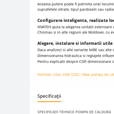
Aceasta putere poate fi potrivita unei locuin
suprafetele vitrate, tipul pardoselii sau rad
Configurare inteligenta, realizata lo
VIVATEH ajuta la alegerea unitatii exterioare
Chisinau si in alte regiuni ale Moldovei, cu e
Alegere, instalare si informatii utile
Daca analizezi si alte variante NIBE sau alte 
Dimensionarea hidraulica si reglajele influe
Pentru explicatii despre COP, dimensionare si
Etichete:
nibe
,
SVM S332
,
10kw
,
pompa de ca
Specificații
SPECIFICAŢII TEHNICE POMPA DE CALDURA