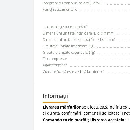
Integrare cu panouri solare (Da/Nu)
Funcții suplimentare
Tip instalație recomandată
Dimensiuni unitate interioară (L x l x h mm)
Dimensiuni unitate exterioară (L x l x h mm)
Greutate unitate interioară (kg)
Greutate unitate exterioară (kg)
Tip compresor
Agent frigorific
Culoare (dacă este vizibilă la interior)
Informații
Livrarea mărfurilor
se efectuează pe întreg te
și durata confirmării comenzii solicitate. Pre
Comanda ta de marfă și livrarea acesteia
se