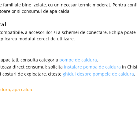
te familiale bine izolate, cu un necesar termic moderat. Pentru conf
iatoarelor si consumul de apa calda.
cal
 compatibile, a accesoriilor si a schemei de conectare. Echipa poat
xplicarea modului corect de utilizare.
capacitati, consulta categoria
pompe de caldura
.
nteaza direct consumul; solicita
instalare pompa de caldura
in Chis
 costuri de exploatare, citeste
ghidul despre pompele de caldura
.
ldura
,
apa calda