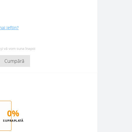
mai ieftin?
 și vă vom suna înapoi
Cumpără
0%
SUPRAPLATĂ