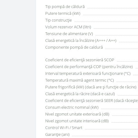
Tip pompă de căldură
Putere termică (kW)
Tip construcție
Volum rezervor ACM (litri)
Tensiune de alimentare (V)
Clasă energetică la încălzire (A+++ / A++)
Componente pompă de caldură
Coeficient de eficiență sezonieră SCOP
Coeficient de performanță COP (pentru încălzire)
Interval temperatură exterioară funcționare (°C)
Temperatură maximă agent termic (°C)
Putere frigorifică (kW) (dacă are și funcție de răcire)
Clasă energetică la răcire (dacă e cazul)
Coeficient de eficiență sezonieră SEER (dacă răcește
Consum electric nominal (kW)
Nivel zgomot unitate exterioară (dB)
Nivel zgomot unitate interioară (dB)
Control Wi-Fi / Smart
Garanție (ani)