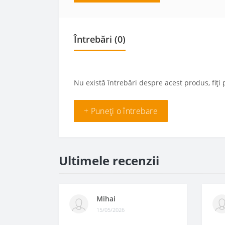
Întrebări
(0)
Nu există întrebări despre acest produs, fiți 
+ Puneți o întrebare
Ultimele recenzii
Mihai
15/05/2026