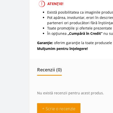
ATENȚIE!
Există posibilitatea ca imaginile produ
Pot apărea, involuntar, erori în descrier
parteneri ori producători fără înștiința
Toate promoțiile și ofertele prezentate p
În opțiunea
„Cumpără în Credit”
nu sun
Garanție:
oferim garanție la toate produsele 
Mulțumim pentru înțelegere!
Recenzii (0)
Nu există recenzii pentru acest produs.
+ Scrie o recenzie