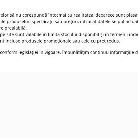
selor să nu corespundă întocmai cu realitatea, deoarece sunt plasat
ile produselor, specificații sau prețuri, întrucât datele se pot actua
re prealabilă.
e site sunt valabile în limita stocului disponibil și în termenii indic
t incluse produsele promoționale sau cele cu preț redus.
conform legislației în vigoare. Îmbunătățim continuu informațiile d