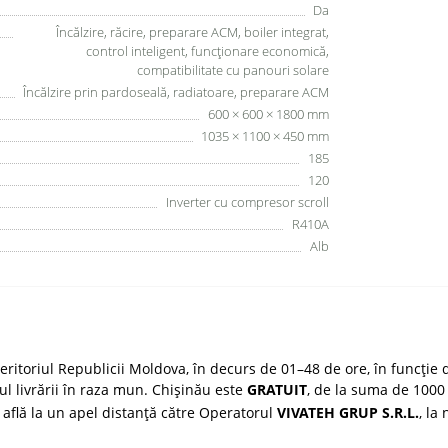
Da
Încălzire, răcire, preparare ACM, boiler integrat,
control inteligent, funcționare economică,
compatibilitate cu panouri solare
Încălzire prin pardoseală, radiatoare, preparare ACM
600 × 600 × 1800 mm
1035 × 1100 × 450 mm
185
120
Inverter cu compresor scroll
R410A
Alb
ritoriul Republicii Moldova, în decurs de 01–48 de ore, în funcție d
țul livrării în raza mun. Chișinău este
GRATUIT
, de la suma de 1000 
 află la un apel distanță către Operatorul
VIVATEH GRUP S.R.L.
, la