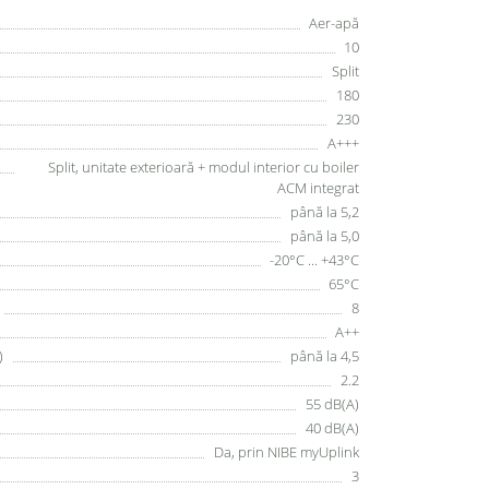
Aer-apă
10
Split
180
230
A+++
Split, unitate exterioară + modul interior cu boiler
ACM integrat
până la 5,2
până la 5,0
-20°C ... +43°C
65°C
8
A++
)
până la 4,5
2.2
55 dB(A)
40 dB(A)
Da, prin NIBE myUplink
3