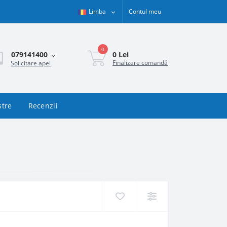
Limba
Contul meu
0
0 Lei
079141400
Finalizare comandă
Solicitare apel
stre
Recenzii