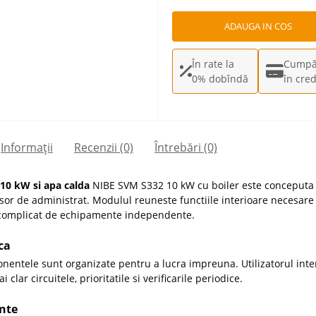
ADAUGA IN COS
În rate la
Cumpă
0% dobîndă
în cred
Informații
Recenzii (0)
Întrebări
(0)
10 kW si apa calda
NIBE SVM S332 10 kW cu boiler este conceputa 
sor de administrat. Modulul reuneste functiile interioare necesare 
up complicat de echipamente independente.
ca
nentele sunt organizate pentru a lucra impreuna. Utilizatorul inte
 clar circuitele, prioritatile si verificarile periodice.
ente