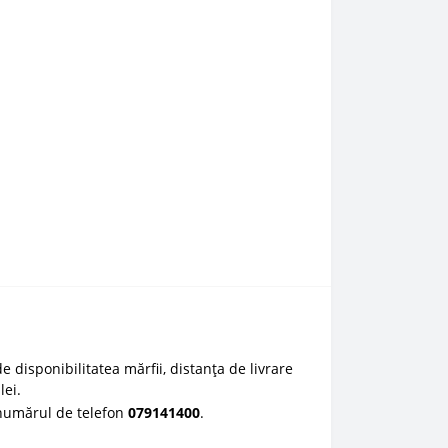
e disponibilitatea mărfii, distanța de livrare
lei.
 numărul de telefon
0
79141400
.