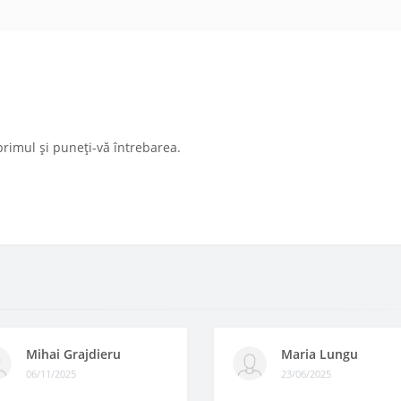
primul și puneți-vă întrebarea.
Mihai Grajdieru
Maria Lungu
06/11/2025
23/06/2025