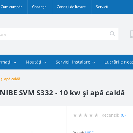
Cum cumpăr
Garanție
Condiții de livrare
Servicii
rmații
Noutăți
Servicii instalare
Lucrările noa
și apă caldă
NIBE SVM S332 - 10 kw și apă caldă
Recenzii:
(0)
Brand:
NIBE