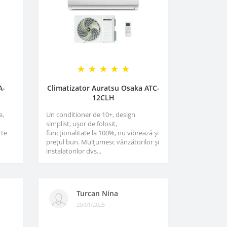
A-
Climatizator Auratsu Osaka ATC-
12CLH
e,
Un conditioner de 10+, design
simplist, ușor de folosit,
rte
funcționalitate la 100%, nu vibrează și
,
prețul bun. Mulțumesc vânzătorilor și
instalatorilor dvs...
Turcan Nina
20/01/2025