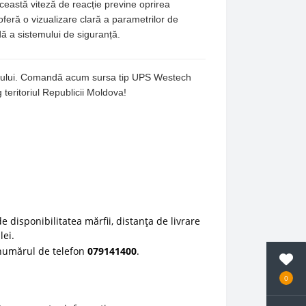
eastă viteză de reacție previne oprirea
oferă o vizualizare clară a parametrilor de
dă a sistemului de siguranță.
e anului. Comandă acum sursa tip UPS Westech
g teritoriul Republicii Moldova!
e disponibilitatea mărfii, distanța de livrare
lei.
 numărul de telefon
0
79141400
.
0