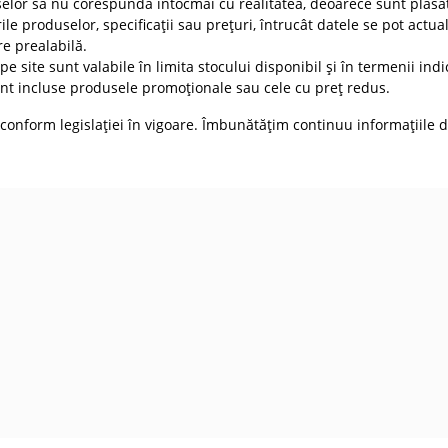
selor să nu corespundă întocmai cu realitatea, deoarece sunt plasat
ile produselor, specificații sau prețuri, întrucât datele se pot actua
re prealabilă.
e site sunt valabile în limita stocului disponibil și în termenii indic
t incluse produsele promoționale sau cele cu preț redus.
conform legislației în vigoare. Îmbunătățim continuu informațiile d