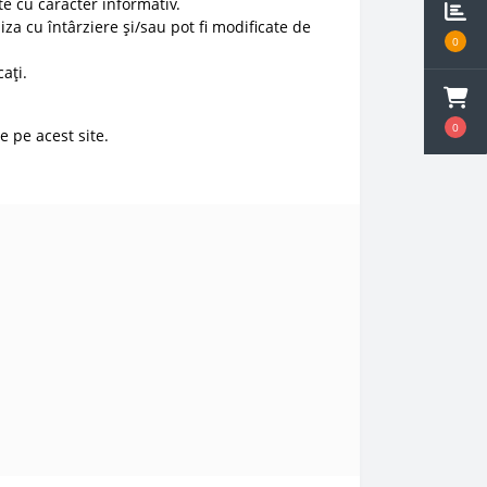
e cu caracter informativ.
liza cu întârziere și/sau pot fi modificate de
0
ați.
0
e pe acest site.