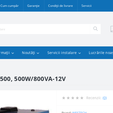
Cum cumpăr
Garanție
Condiții de livrare
Servicii
rmații
Noutăți
Servicii instalare
Lucrările noa
-500, 500W/800VA-12V
Recenzii:
(0)
Brand:
WESTECH