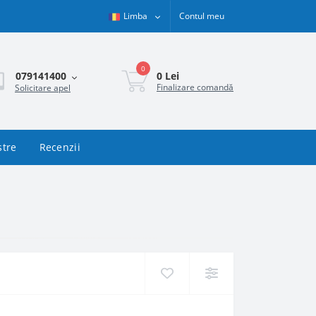
Limba
Contul meu
0
0 Lei
079141400
Finalizare comandă
Solicitare apel
stre
Recenzii