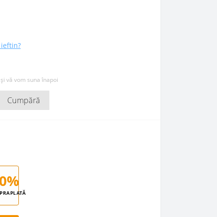
ieftin?
 și vă vom suna înapoi
Cumpără
0%
PRAPLATĂ