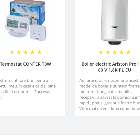
Termostat CONTER T3W
Boiler electric Ariston Pro1
80 V 1,8K PL EU
nstrument tare bun pentru
Am procurat in decembrie acest
rtul meu, în casă e cald si bine.
model de boiler si suntem foarte
sa fie si economie. Succese,
multumiti, angajati amabili si
!..
receptivi, au livrat la domiciliu in
rapid., pret si garantie foarte bun
Vom mai reveni dupa conditioner