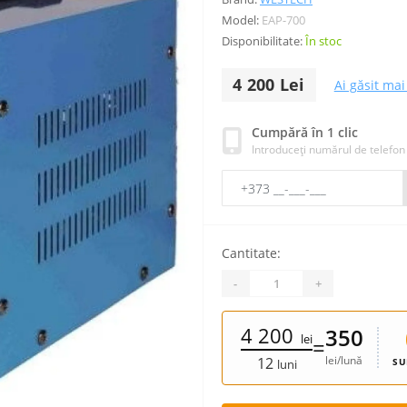
Model:
EAP-700
Disponibilitate:
În stoc
4 200 Lei
Ai găsit mai 
Cumpără în 1 clic
Introduceți numărul de telefon
Cantitate:
-
+
4 200
350
lei
=
lei/lună
12
SU
luni