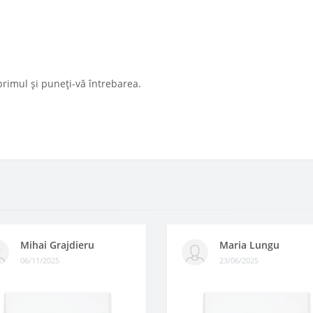
primul și puneți-vă întrebarea.
Mihai Grajdieru
Maria Lungu
06/11/2025
23/06/2025