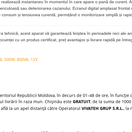
 realizează instantaneu în momentul în care apare o pană de curent. Ac
periculoasă sau deteriorarea cazanului. Ecranul digital amplasat frontal 
 de consum și tensiunea curentă, permițând o monitorizare simplă și rapi
ra tehnică, acest aparat vă garantează liniștea în perioadele reci al
locuinței cu un produs certificat, preț avantajos și livrare rapidă pe între
lă
,
500W
,
800VA
,
12V
ritoriul Republicii Moldova, în decurs de 01–48 de ore, în funcție d
țul livrării în raza mun. Chișinău este
GRATUIT
, de la suma de 1000 
 află la un apel distanță către Operatorul
VIVATEH GRUP S.R.L.
, la