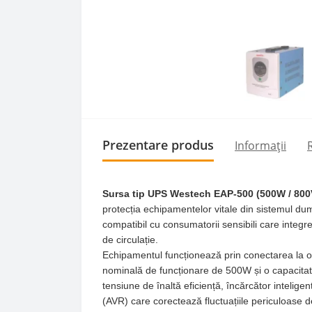
Prezentare produs
Informații
R
Sursa tip UPS Westech EAP-500 (500W / 800
protecția echipamentelor vitale din sistemul d
compatibil cu consumatorii sensibili care integ
de circulație.
Echipamentul funcționează prin conectarea la o 
nominală de funcționare de 500W și o capacitate
tensiune de înaltă eficiență, încărcător intelige
(AVR) care corectează fluctuațiile periculoase d