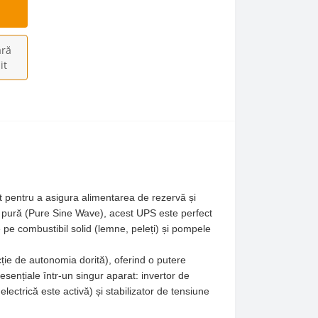
ră
it
ut pentru a asigura alimentarea de rezervă și
ă pură (Pure Sine Wave), acest UPS este perfect
pe combustibil solid (lemne, peleți) și pompele
ție de autonomia dorită), oferind o putere
ențiale într-un singur aparat: invertor de
lectrică este activă) și stabilizator de tensiune