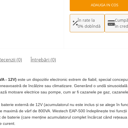
ADAUGA IN COS
În rate la
Cumpă
0% dobîndă
în cred
ecenzii (0)
Întrebări
(0)
VA - 12V)
este un dispozitiv electronic extrem de fiabil, special concep
umneavoastră de încălzire sau climatizare. Generând o undă sinusoidal
rează motoare electrice sau pompe, cum ar fi cazanele pe gaz, cazanele 
baterie externă de 12V (acumulatorul nu este inclus și se alege în func
 maximă de vârf de 800VA. Westech EAP-500 îndeplinește trei funcții es
nt de baterie (care menține acumulatorul complet încărcat când rețeaua e
e curent.