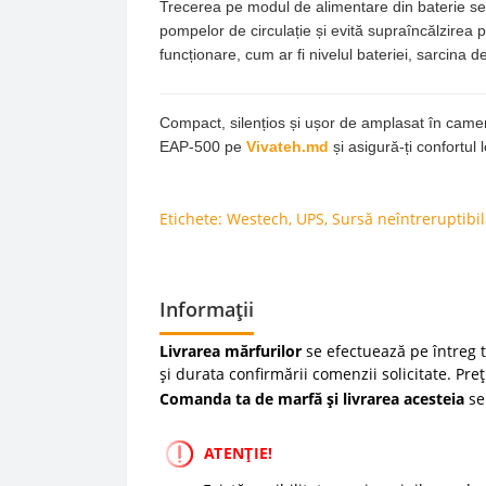
Trecerea pe modul de alimentare din baterie se
pompelor de circulație și evită supraîncălzirea 
funcționare, cum ar fi nivelul bateriei, sarcina
Compact, silențios și ușor de amplasat în came
EAP-500 pe
Vivateh.md
și asigură-ți confortul 
Etichete:
Westech
,
UPS
,
Sursă neîntreruptibi
Informații
Livrarea mărfurilor
se efectuează pe întreg te
și durata confirmării comenzii solicitate. Pre
Comanda ta de marfă și livrarea acesteia
se
ATENȚIE!