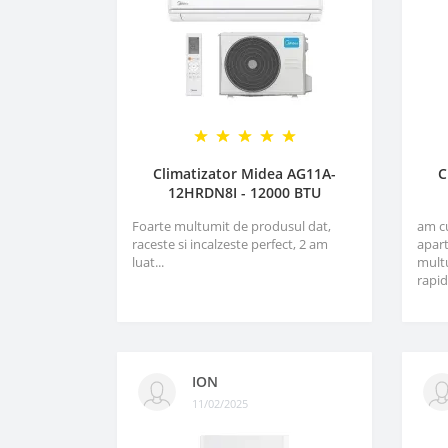
Climatizator Midea AG11A-
C
12HRDN8I - 12000 BTU
Foarte multumit de produsul dat,
am c
raceste si incalzeste perfect, 2 am
apart
luat...
multu
rapid
ION
11/02/2025