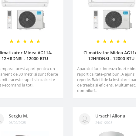
limatizator Midea AG11A-
Climatizator Midea AG11
12HRDN8I - 12000 BTU
12HRDN8I - 12000 BTU
umparat acest apart pentru un
Aparatul functioneaza foarte bin
ament de 30 metri si sunt foarte
raport calitate-pret bun. A ajuns
mit, raceste rapid si incalzeste
repede. Baietii de la instalare foa
! Recomand la toti..
de treaba si eficienti. Multumesc
domnilor!..
Sergiu M.
Ursachi Aliona
06/02/2025
24/01/2025