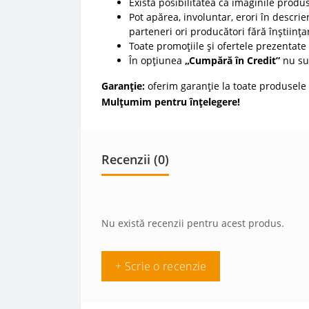
Există posibilitatea ca imaginile produ
Pot apărea, involuntar, erori în descrier
parteneri ori producători fără înștiința
Toate promoțiile și ofertele prezentate p
În opțiunea
„Cumpără în Credit”
nu sun
Garanție:
oferim garanție la toate produsele 
Mulțumim pentru înțelegere!
Recenzii (0)
Nu există recenzii pentru acest produs.
+ Scrie o recenzie