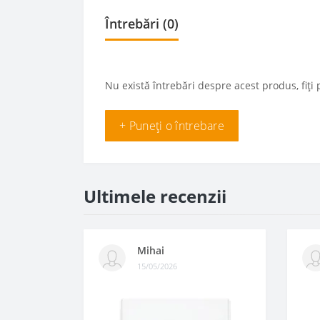
Întrebări
(0)
Nu există întrebări despre acest produs, fiți 
+ Puneți o întrebare
Ultimele recenzii
Mihai
15/05/2026