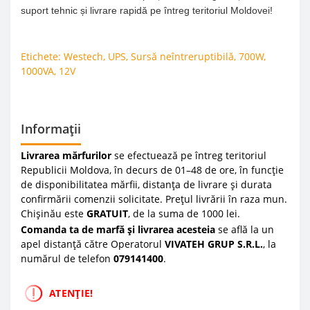
suport tehnic și livrare rapidă pe întreg teritoriul Moldovei!
Etichete:
Westech
,
UPS
,
Sursă neîntreruptibilă
,
700W
,
1000VA
,
12V
Informații
Livrarea mărfurilor
se efectuează pe întreg teritoriul
Republicii Moldova, în decurs de 01–48 de ore, în funcție
de disponibilitatea mărfii, distanța de livrare și durata
confirmării comenzii solicitate. Prețul livrării în raza mun.
Chișinău este
GRATUIT
, de la suma de 1000 lei.
Comanda ta de marfă și livrarea acesteia
se află la un
apel distanță către Operatorul
VIVATEH GRUP S.R.L.
, la
numărul de telefon
0
79141400
.
ATENȚIE!