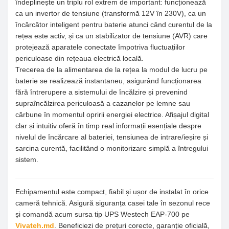
îndeplinește un triplu rol extrem de important: funcționează
ca un invertor de tensiune (transformă 12V în 230V), ca un
încărcător inteligent pentru baterie atunci când curentul de la
rețea este activ, și ca un stabilizator de tensiune (AVR) care
protejează aparatele conectate împotriva fluctuațiilor
periculoase din rețeaua electrică locală.
Trecerea de la alimentarea de la rețea la modul de lucru pe
baterie se realizează instantaneu, asigurând funcționarea
fără întrerupere a sistemului de încălzire și prevenind
supraîncălzirea periculoasă a cazanelor pe lemne sau
cărbune în momentul opririi energiei electrice. Afișajul digital
clar și intuitiv oferă în timp real informații esențiale despre
nivelul de încărcare al bateriei, tensiunea de intrare/ieșire și
sarcina curentă, facilitând o monitorizare simplă a întregului
sistem.
Echipamentul este compact, fiabil și ușor de instalat în orice
cameră tehnică. Asigură siguranța casei tale în sezonul rece
și comandă acum sursa tip UPS Westech EAP-700 pe
Vivateh.md
. Beneficiezi de prețuri corecte, garanție oficială,