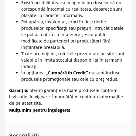
Există posibilitatea ca imaginile produselor să nu
corespundă întocmai cu realitatea, deoarece sunt
plasate cu caracter informativ.
Pot apărea, involuntar, erori în descrierile
produselor, specificații sau prețuri, întrucât datele
se pot actualiza cu întârziere și/sau pot fi
modificate de parteneri ori producători fără
înștiințare prealabilă.
Toate promoțiile și ofertele prezentate pe site sunt
valabile în limita stocului disponibil și în termenii
indicați.
În opțiunea
„Cumpără în Credit”
nu sunt incluse
produsele promoționale sau cele cu preț redus.
Garanție:
oferim garanție la toate produsele conform
legislației în vigoare. Îmbunătățim continuu informațiile
de pe acest site.
Mulțumim pentru înțelegere!
Recenzii (0)