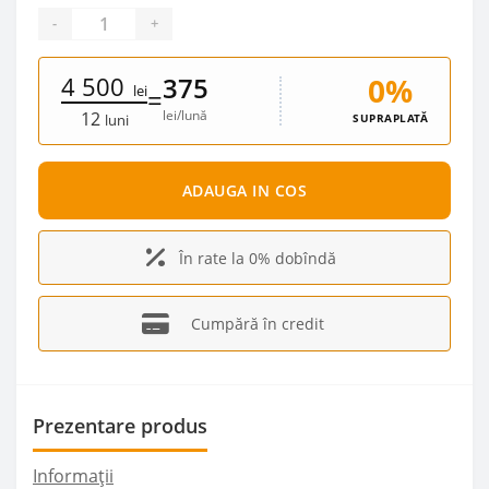
-
+
4 500
0%
375
lei
=
lei/lună
12
SUPRAPLATĂ
luni
ADAUGA IN COS
În rate la 0% dobîndă
Cumpără în credit
Prezentare produs
Informații