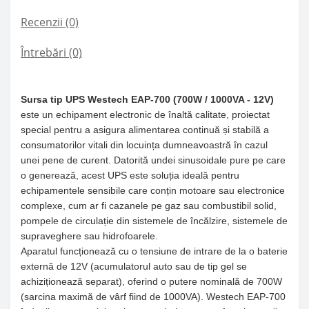
Recenzii (0)
Întrebări
(0)
Sursa tip UPS Westech EAP-700 (700W / 1000VA - 12V)
este un echipament electronic de înaltă calitate, proiectat
special pentru a asigura alimentarea continuă și stabilă a
consumatorilor vitali din locuința dumneavoastră în cazul
unei pene de curent. Datorită undei sinusoidale pure pe care
o generează, acest UPS este soluția ideală pentru
echipamentele sensibile care conțin motoare sau electronice
complexe, cum ar fi cazanele pe gaz sau combustibil solid,
pompele de circulație din sistemele de încălzire, sistemele de
supraveghere sau hidrofoarele.
Aparatul funcționează cu o tensiune de intrare de la o baterie
externă de 12V (acumulatorul auto sau de tip gel se
achiziționează separat), oferind o putere nominală de 700W
(sarcina maximă de vârf fiind de 1000VA). Westech EAP-700