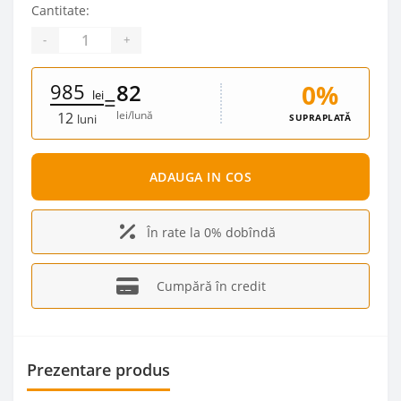
Cantitate:
-
+
985
0%
82
lei
=
lei/lună
12
SUPRAPLATĂ
luni
ADAUGA IN COS
În rate la 0% dobîndă
Cumpără în credit
Prezentare produs