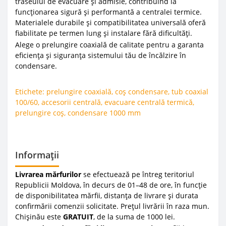
traseului de evacuare și admisie, contribuind la
funcționarea sigură și performantă a centralei termice.
Materialele durabile și compatibilitatea universală oferă
fiabilitate pe termen lung și instalare fără dificultăți.
Alege o prelungire coaxială de calitate pentru a garanta
eficiența și siguranța sistemului tău de încălzire în
condensare.
Etichete:
prelungire coaxială
,
coș condensare
,
tub coaxial
100/60
,
accesorii centrală
,
evacuare centrală termică
,
prelungire coș
,
condensare 1000 mm
Informații
Livrarea mărfurilor
se efectuează pe întreg teritoriul
Republicii Moldova, în decurs de 01–48 de ore, în funcție
de disponibilitatea mărfii, distanța de livrare și durata
confirmării comenzii solicitate. Prețul livrării în raza mun.
Chișinău este
GRATUIT
, de la suma de 1000 lei.