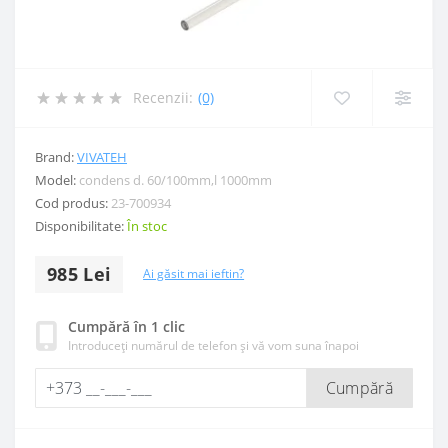
Recenzii:
(0)
Brand:
VIVATEH
Model:
condens d. 60/100mm,l 1000mm
Cod produs:
23-700934
Disponibilitate:
În stoc
985 Lei
Ai găsit mai ieftin?
Cumpără în 1 clic
Introduceți numărul de telefon și vă vom suna înapoi
Cumpără