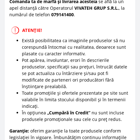
Comanda ta de marfă și livrarea acesteia
se află la un
apel distanță către Operatorul
VIVATEH GRUP S.R.L.
, la
numărul de telefon
0
79141400
.
ATENȚIE!
Există posibilitatea ca imaginile produselor să nu
corespundă întocmai cu realitatea, deoarece sunt
plasate cu caracter informativ.
Pot apărea, involuntar, erori în descrierile
produselor, specificații sau prețuri, întrucât datele
se pot actualiza cu întârziere și/sau pot fi
modificate de parteneri ori producători fără
înștiințare prealabilă.
Toate promoțiile și ofertele prezentate pe site sunt
valabile în limita stocului disponibil și în termenii
indicați.
În opțiunea
„Cumpără în Credit”
nu sunt incluse
produsele promoționale sau cele cu preț redus.
Garanție:
oferim garanție la toate produsele conform
legislației în vigoare. Îmbunătățim continuu informațiile