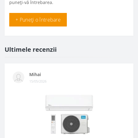
puneți-vă întrebarea.
+ Puneți o întrebare
Ultimele recenzii
Mihai
15/05/2026