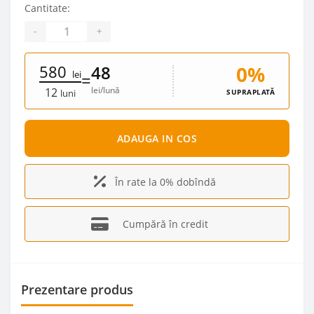
Cantitate:
-
+
580
0%
48
lei
=
lei/lună
12
SUPRAPLATĂ
luni
ADAUGA IN COS
În rate la 0% dobîndă
Cumpără în credit
Prezentare produs