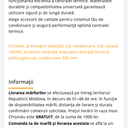
funcționarea eficientă a centralei termice. Materialele
durabile și compatibilitatea universală garantează
utilizare sigură și de lungă durată.
Alege accesorii de calitate pentru sistemul tău de
condensare și asigură performanță optimă centralei
termice.
Etichete:
prelungire coaxială
,
coș condensare
,
tub coaxial
100/60
,
accesorii centrală
,
evacuare centrală termică
,
prelungire coș
,
condensare 500 mm
Informații
Livrarea mărfurilor
se efectuează pe întreg teritoriul
Republicii Moldova, în decurs de 01–48 de ore, în funcție
de disponibilitatea mărfii, distanța de livrare și durata
confirmării comenzii solicitate. Prețul livrării în raza mun.
Chișinău este
GRATUIT
, de la suma de 1000 lei.
Comanda ta de marfă și livrarea acesteia
se află la un