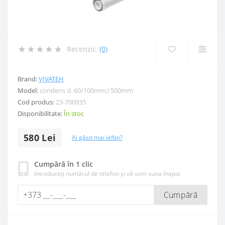
Recenzii:
(0)
Brand:
VIVATEH
Model:
condens d. 60/100mm,l 500mm
Cod produs:
23-700935
Disponibilitate:
În stoc
580 Lei
Ai găsit mai ieftin?
Cumpără în 1 clic
Introduceți numărul de telefon și vă vom suna înapoi
Cumpără