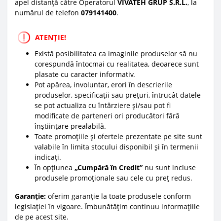
apel distanță către Operatorul
VIVATEH GRUP S.R.L.
, la
numărul de telefon
0
79141400
.
ATENȚIE!
Există posibilitatea ca imaginile produselor să nu
corespundă întocmai cu realitatea, deoarece sunt
plasate cu caracter informativ.
Pot apărea, involuntar, erori în descrierile
produselor, specificații sau prețuri, întrucât datele
se pot actualiza cu întârziere și/sau pot fi
modificate de parteneri ori producători fără
înștiințare prealabilă.
Toate promoțiile și ofertele prezentate pe site sunt
valabile în limita stocului disponibil și în termenii
indicați.
În opțiunea
„Cumpără în Credit”
nu sunt incluse
produsele promoționale sau cele cu preț redus.
Garanție:
oferim garanție la toate produsele conform
legislației în vigoare. Îmbunătățim continuu informațiile
de pe acest site.